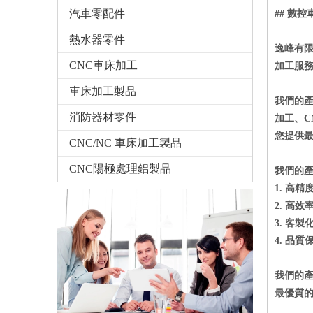
汽車零配件
##
數控
熱水器零件
逸峰有限
CNC車床加工
加工服
車床加工製品
我們的
消防器材零件
加工、
C
您提供
CNC/NC 車床加工製品
CNC陽極處理鋁製品
我們的
1.
高精
2.
高效
3.
客製
4.
品質
我們的
最優質