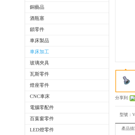
銅藝品
酒瓶塞
鎖零件
車床製品
車床加工
玻璃夾具
瓦斯零件
燈座零件
CNC車床
分享到:
電腦零配件
型號：
V
百葉窗零件
產品描
LED燈零件