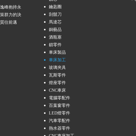
鑰匙圈
 逸峰抱持永
刮鬍刀
群策群力的決
馬達芯
品質往前邁
銅藝品
酒瓶塞
鎖零件
車床製品
車床加工
玻璃夾具
瓦斯零件
燈座零件
CNC車床
電腦零配件
百葉窗零件
LED燈零件
汽車零配件
熱水器零件
CNC車床加工