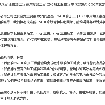
車床
##
金屬加工
##
高精度加工
## CNC
加工服務
##
車床製造
## CNC
車床
公司公司位於台灣主要製,
我們的產品
"CNC
車床加工｜
CNC
車床加工製
務的產品。我們擁有先進的
CNC
車床設備和技術團隊，能夠滿足客戶對於
產品關鍵字包括車床加工、
CNC
車床、
CNC
車床加工、自動車床製品、車
NC
車床加工製品、
CNC
精密車床等。無論您需要製作複雜的零件還是精
最佳解決方案。
產品具有以下特點：
度：我們的
CNC
車床加工設備能夠實現微米級的加工精度，確保您的產品
率：我們擁有豐富的加工經驗和專業的技術團隊，能夠快速高效地完成各
化：我們提供客製化的車床加工服務，根據客戶的需求和要求進行設計和
保證：我們嚴格控制產品的質量，確保每個產品都符合最高的標準，並通
產品廣泛應用於各種行業，包括汽車、航空航天、電子、機械等領域。無
的車床加工解決方案。