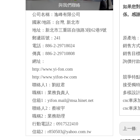
與我們聯絡
如果您
公司名稱：逸峰有限公司
係。感
國家/地區：台灣, 新北市
地址：新北市三重區自強路3段62巷9號
郵遞區號：241
原產地
電話：886-2-29718024
銷售方
傳真：886-2-29710808
銷售目
網址：
詢價付款方
http://www.yi-fon.com
http://www.yifon-tw.com
競爭特
聯絡人1：劉紋君
接受獨特
職稱1：業務負責人
多樣設計
信箱1：
yifon.mail@msa.hinet.net
cnc車
聯絡人2：蔡竣宇
cnc車
職稱2：業務助理
行動電話2：0917522410
上一條:
信箱2：
r850503@yahoo.com.tw