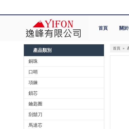
首頁
關於
首頁
»
產品類別
銅珠
口哨
項鍊
鎖芯
鑰匙圈
刮鬍刀
馬達芯